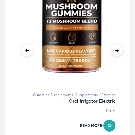
ents
mies
Free
Gummies Supplements
,
Supplements
,
Vitamins
Oral irrigator Electric
Free
READ MORE