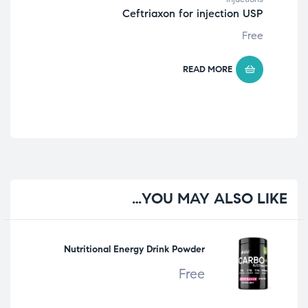
Ceftriaxon for injection USP
tions
llin
Free
Free
READ MORE
YOU
MAY ALSO LIKE…
Nutritional Energy Drink Powder
Free