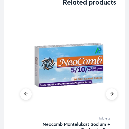
Related products
blets
Tablets
 USP
Neocomb Montelukast Sodium +