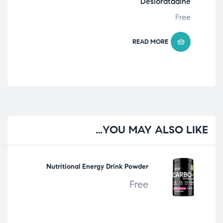
Desloratadine
Free
Free
READ MORE
YOU
MAY ALSO LIKE…
Nutritional Energy Drink Powder
Free